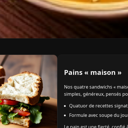
Pains « maison »
Nos quatre sandwichs « maiso
simples, généreux, pensés p
Quatuor de recettes signatu
Formule avec soupe du jou
Le pain est une fierté, confié