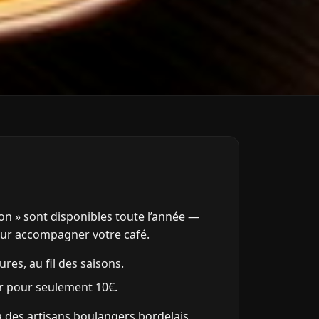
n » sont disponibles toute l’année —
our accompagner votre café.
res, au fil des saisons.
r pour seulement 10€.
 à des artisans boulangers bordelais