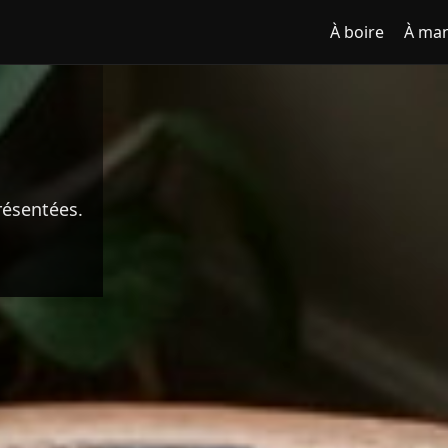
À boire
À ma
résentées.