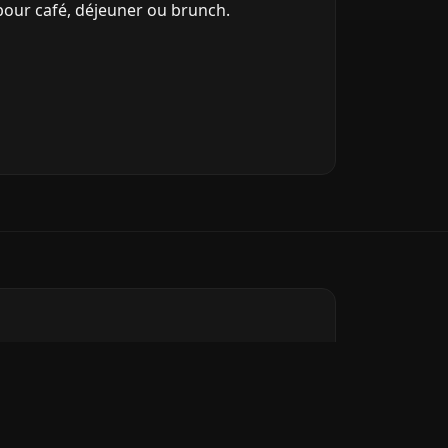
pour café, déjeuner ou brunch.
e Ville
(lignes A & B), puis quelques
 de Cheverus.