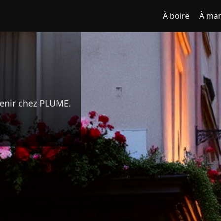
À boire
À ma
venir chez PLUME.