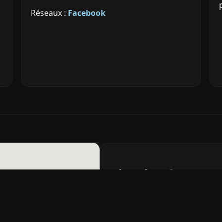
Réseaux :
Facebook
Plan d’accès
En tram, descendre à
Hôtel d
minutes à pied jusqu’à la rue