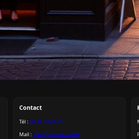
Contact
Tél :
09 81 18 69 55
Mail :
infos@plume.coffee